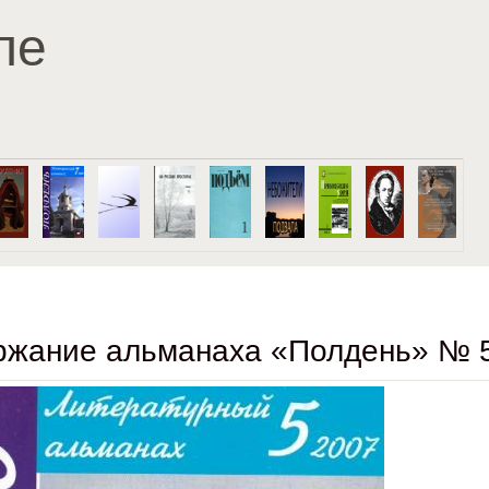
Перейти к основному
ле
содержанию
жание альманаха «Полдень» № 5