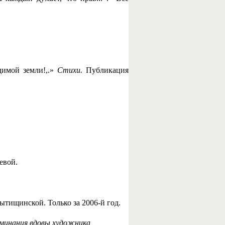
имой земли!,.»
Стихи.
Публикация
евой.
ытищинской. Только за 2006-й год.
минания вдовы художника