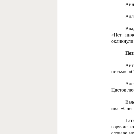
Анн
Алл
Вл
«Нет ниче
окликнули.
Поэ
Ант
письмо. «С
Але
Цветок люб
Вал
ива. «Снег
Тат
горячие ко
словаре не