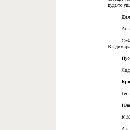
куда-то у
Для
Ана
Сед
Владимир
Пуб
Лид
Кри
Ген
Юб
К 1
Але