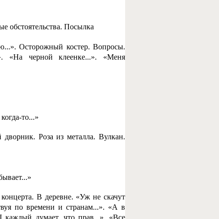
ые обстоятельства. Посылка
ю...». Осторожный костер. Вопросы.
». «На черной клеенке...». «Меня
когда-то...»
дворник. Роза из металла. Вулкан.
ывает...»
 концерта. В деревне. «Уж не скачут
твуя по времени и странам...». «А в
I каждый думает, что прав...». «Все