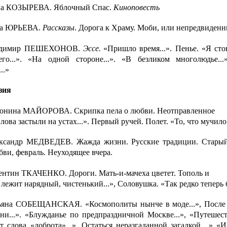
а КОЗЫРЕВА.
Яблочный Спас.
Киноповесть
а ЮРЬЕВА.
Рассказы
.
Дорога к Храму. Моби, или непредвиденн
адимир ПЕШЕХОНОВ.
Эссе.
«Пришло время...». Пенье. «Я сто
го...». «На одной стороне...». «В безликом многолюдье...
..»
зия
онина МАЙОРОВА.
Скрипка пела о любви. Неотправленное
лова застыли на устах...». Первый ручей. Полет. «То, что мучило 
ксандр МЕДВЕДЕВ.
Жажда жизни. Русские традиции. Старый 
ви, февраль. Неуходящее вчера.
ентин ТКАЧЕНКО.
Дороги. Мать-и-мачеха цветет. Тополь и
 лежит нарядный, чистенький...», Соловушка. «Так редко теперь б
ьяна СОБЕЩАНСКАЯ.
«Космополиты нынче в моде...», Пос­ле
ни...». «Блуж­данье по предпраздничной Москве...», «Путешес
т слова «доброта»...». Остаться неразгаданной загадкой…» «И