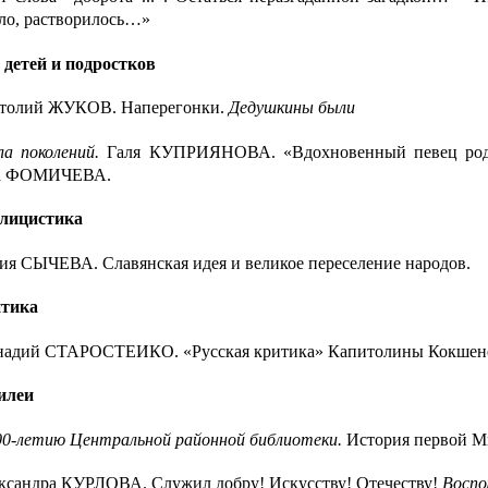
шло, растворилось…»
 детей и подростков
толий ЖУКОВ.
Наперегонки.
Дедушкины были
ла поколений.
Галя КУПРИЯНОВА.
«Вдохновенный певец ро­д
а ФОМИЧЕВА.
лицистика
ия СЫЧЕВА.
Славянская идея и великое переселение наро­дов.
тика
надий СТАРОСТЕИКО.
«Русская критика» Капитолины Кокшен
илеи
00-летию Центральной районной библиотеки.
История пер­вой М
ксандра КУРЛОВА.
Служил добру! Искусству! Отечеству!
Воспо