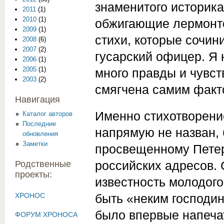
знаменитого историка
2011
(1)
2010
(1)
обжигающие лермонто
2009
(1)
стихи, которые сочин
2008
(6)
2007
(2)
гусарский офицер. Я 
2006
(1)
2005
(1)
много правды и чувст
2003
(2)
смягчена самим факто
Навигация
Именно стихотворение
Каталог авторов
Последние
напрямую не назван, 
обновления
Заметки
просвещенному Петер
российских адресов. 
Родственные
проекты:
известность молодого
ХРОНОС
быть «неким господин
было впервые напеча
ФОРУМ ХРОНОСА