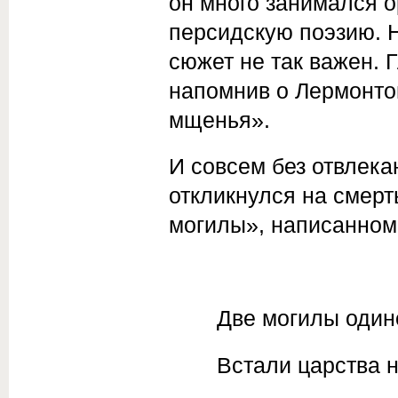
он много занимался 
персидскую поэзию. Н
сюжет не так важен. 
напомнив о Лермонтов
мщенья».
И совсем без отвлек
откликнулся на смер
могилы», написанном 
Две могилы один
Встали царства н