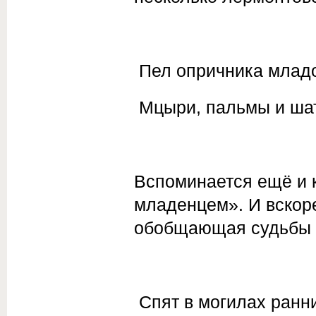
Пел опричника младо
Мцыри, пальмы и ша
Вспоминается ещё и 
младенцем». И вскоре
обобщающая судьбы д
Спят в могилах ранни