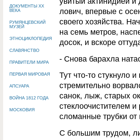
увитый актинидией и
ДОКУМЕНТЫ XX
лович, впервые с осе
ВЕКА
своего хозяйства. На
РУМЯНЦЕВСКИЙ
МУЗЕЙ
на семь метров, наспе
ЭТНОЦИКЛОПЕДИЯ
досок, и вскоре отту
СЛАВЯНСТВО
- Снова барахла натас
ПРАВИТЕЛИ МИРА
Тут что-то стукнуло 
ПЕРВАЯ МИРОВАЯ
стреми­тельно ворвал
АПСУАРА
санок, лыж, старых о
ВОЙНА 1812 ГОДА
стеклоочистителем и
МОСКОВИЯ
сломанные трубки от 
С большим трудом, л