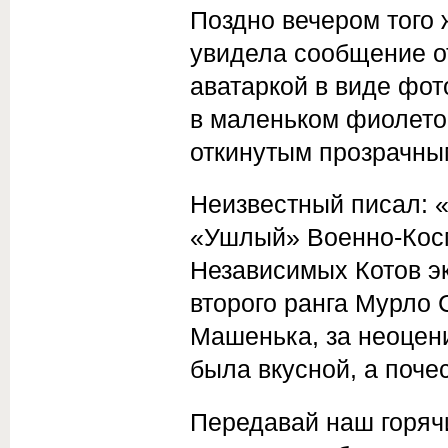
Поздно вечером того ж
увидела сообщение от
аватаркой в виде фот
в ма­леньком фиолет
откинутым прозрачным
Неиз­вестный писал:
«Ушлый» Военно-Кос
Независимых Котов э
второго ранга Мурло 
Машенька, за неоцен
была вкусной, а поче
Передавай наш горячи