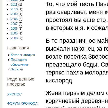
То, что мой тесть Па
2011
(1)
2010
(1)
разговаривает, меня к
2009
(1)
простоял бы еще сто л
2008
(6)
2007
(2)
в которых и я, к сож
2006
(1)
2005
(1)
2003
(2)
В то праздничное май
выехали наконец за г
Навигация
Каталог авторов
возле поселка Зверос
Последние
предвещало беды. Све
обновления
Заметки
терпко пахла молода
Родственные
кислород.
проекты:
Жена первым делом о
ХРОНОС
коричневый деревянн
ФОРУМ ХРОНОСА