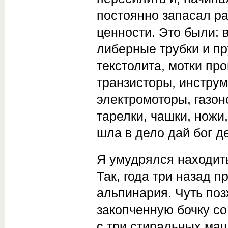
постоянно запасал р
ценности. Это были: в
либерные трубки и пр
текстолита, мотки пр
транзи­сторы, инстру
электромото­ры, газо
тарелки, чашки, ножи,
шла в дело дай бог д
Я умудрялся находить
Так, года три назад п
альпинария. Чуть поз
закопченную бочку со
с три стиральных маш