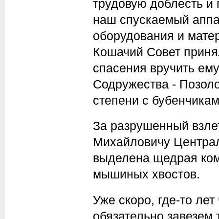
трудовую доблесть и г
наш спускаемый аппа
оборудования и мате
Кошачий Совет при­ня
спасения вручить ем
Содружества - Позо
степени с бубенчикам
За разрушенный взле
Михайловичу Центра
выделена щедрая ком
мышиных хвостов.
Уже скоро, где-то лет
обязательно завезем 