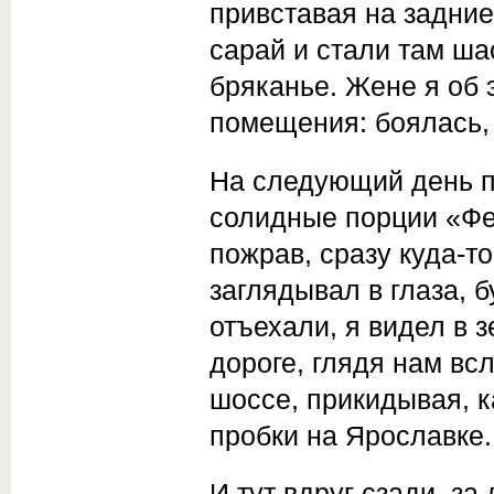
привставая на задние
сарай и стали там ша
бряканье. Жене я об 
помещения: боялась, 
На следующий день п
солид­ные порции «Фе
пожрав, сразу куда-то
заглядывал в глаза, б
отъехали, я видел в з
дороге, глядя нам вс
шоссе, прикидывая, 
пробки на Ярославке.
И тут вдруг сзади, за