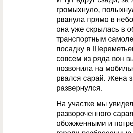
громыхнуло, полыхну
рванула прямо в небо
она уже скрылась в о
транспорт­ным самоле
по­садку в Шереметьев
совсем из ряда вон в
позвонила на мобильн
рвался сарай. Жена з
развернулся.
На участке мы увидел
развороченного сарая
обожженными и потре
горели разбросанные