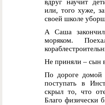
вдруг научит де
или, того хуже, з
своей школе уборщ
А Саша закончил
моряком. Поех
кораблестроительн
Не приняли – сын в
По дороге домой 
поступать в Инс
скрыл то, что от
Благо физически б