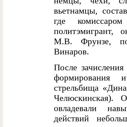
немцы, чехи, сл
вьетнамцы, соста
где комиссаром
политэмигрант, 
М.В. Фрунзе, п
Винаров.
После зачисления
формирования 
стрельбища «Дина
Челюскинская). 
овладевали нав
действий неболь