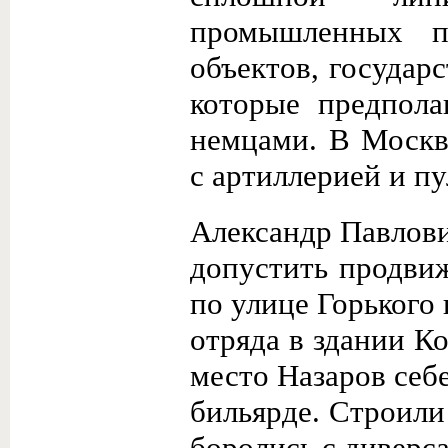
промышленных пр
объектов, государ
которые предпола
немцами. В Москв
с артиллерией и п
Александр Павлови
допустить продвиж
по улице Горького
отряда в здании К
место Назаров себ
бильярде. Строили
боролись с диверс