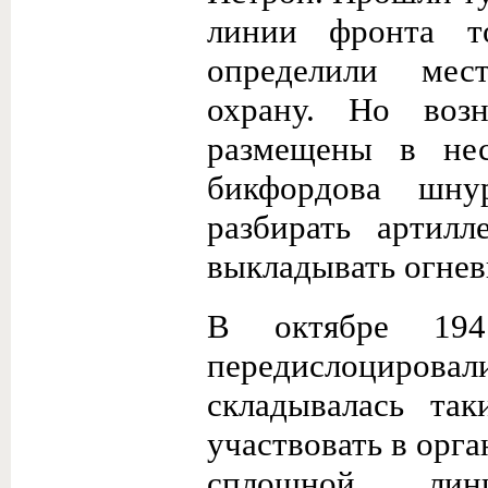
линии фронта т
определили мес
охрану. Но воз
размещены в нес
бикфордова шну
разбирать артилл
выкладывать огнев
В октябре 194
передислоцирова
складывалась та
участвовать в орг
сплошной лин