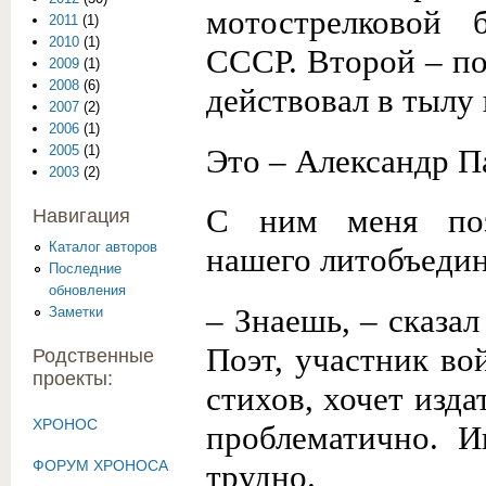
мотострелковой 
2011
(1)
2010
(1)
СССР. Второй – пот
2009
(1)
2008
(6)
действовал в тылу 
2007
(2)
2006
(1)
Это – Александр П
2005
(1)
2003
(2)
С ним меня поз
Навигация
Каталог авторов
нашего литобъеди
Последние
обновления
– Знаешь, – сказа
Заметки
Поэт, участник в
Родственные
проекты:
стихов, хочет изда
ХРОНОС
проблематично. И
ФОРУМ ХРОНОСА
трудно.