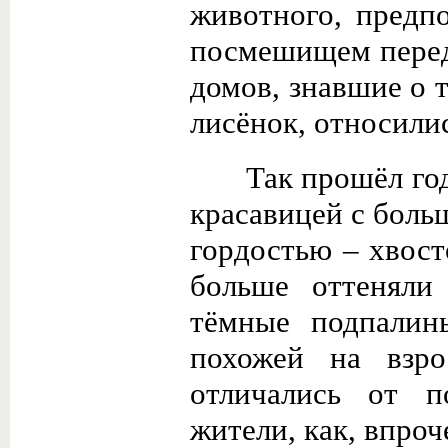
животного, предп
посмешищем перед
домов, знавшие о 
лисёнок, относилис
Так прошёл год
красавицей с боль
гордостью – хвост
больше оттенял
тёмные подпалин
похожей на взр
отличались от п
жители, как, впроч