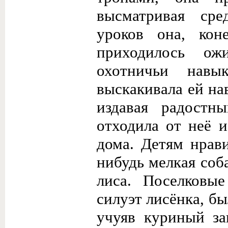
высматривая сре
уроков она, кон
приходилось ож
охотничьи навы
выскакивала ей нав
издавая радостн
отходила от неё 
дома. Детям нрави
нибудь мелкая соба
лиса. Поселковые
силуэт лисёнка, бы
учуяв куриный за