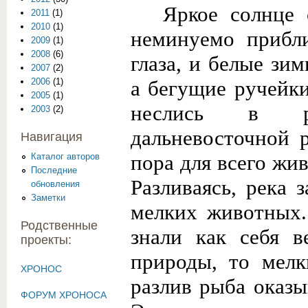
Яркое солнце 
2011
(1)
2010
(1)
неминуемо прибли
2009
(1)
2008
(6)
глаза, и белые зи
2007
(2)
а бегущие ручейки
2006
(1)
2005
(1)
неслись в ра
2003
(2)
дальневосточной 
Навигация
пора для всего жив
Каталог авторов
Последние
Разливаясь, река 
обновления
Заметки
мелких животных.
Родственные
знали как себя в
проекты:
природы, то мелк
ХРОНОС
разлив рыба оказы
ФОРУМ ХРОНОСА