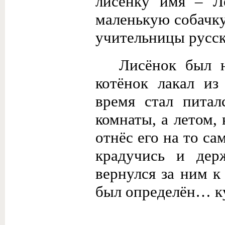
лисёнку имя – Л
маленькую собачку
учительницы русск
Лисёнок был н
котёнок лакал из
время стал питал
комнаты, а летом,
отнёс его на то са
крадучись и дер
вернулся за ним к
был определён… ку