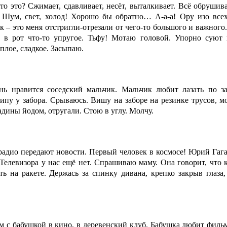
что это? Сжимает, сдавливает, несёт, выталкивает. Всё обруш
. Шум, свет, холод! Хорошо бы обратно… А-а-а! Ору изо всех
к – это меня отстригли-отрезали от чего-то большого и важного
в рот что-то упругое. Тьфу! Мотаю головой. Упорно суют в
плое, сладкое. Засыпаю.
нь нравится соседский мальчик. Мальчик любит лазать по з
пу у забора. Срываюсь. Вишу на заборе на резинке трусов, мо
адины йодом, отругали. Стою в углу. Молчу.
радио передают новости. Первый человек в космосе! Юрий Гагар
Телевизора у нас ещё нет. Спрашиваю маму. Она говорит, что 
еть на ракете. Держась за спинку дивана, крепко закрыв глаз
м с бабушкой в кино, в деревенский клуб. Бабушка любит филь