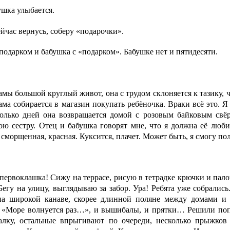
ушка улыбается.
ейчас вернусь, соберу «подарочки».
ком и бабушка с «подарком». Бабушке нет и пятидесяти.
амы большой круглый живот, она с трудом склоняется к тазику,
ама собирается в магазин покупать ребёночка. Враки всё это. Я
колько дней она возвращается домой с розовым байковым свё
ою сестру. Отец и бабушка говорят мне, что я должна её люби
 сморщенная, красная. Куксится, плачет. Может быть, я смогу по
 первоклашка! Сижу на террасе, рисую в тетрадке крючки и пал
Бегу на улицу, выглядываю за забор. Ура! Ребята уже собрались
на широкой канаве, скорее длинной поляне между домами и 
и «Море волнуется раз…», и вышибалы, и прятки… Решили попр
калку, остальные впрыгивают по очереди, несколько прыжков