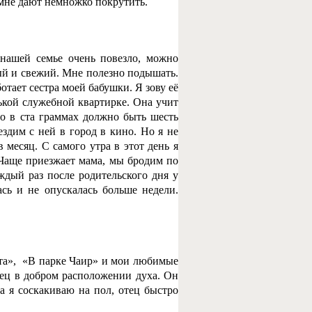
мне дают немножко покрутить.
 нашей семье очень повезло, можно
тый и свежий. Мне полезно подышать.
отает сестра моей бабушки. Я зову её
нькой служебной квартирке. Она учит
то в ста граммах должно быть шесть
здим с ней в город в кино. Но я не
 месяц. С самого утра в этот день я
. Чаще приезжает мама, мы бродим по
аждый раз после родительского дня у
сь и не опускалась больше недели.
та», «В парке Чаир» и мои любимые
ец в добром расположении духа. Он
а я соскакиваю на пол, отец быстро