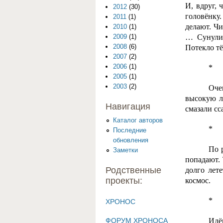
И, вдруг, 
2012
(30)
головёнку
2011
(1)
делают. Чи
2010
(1)
… Сунули 
2009
(1)
2008
(6)
Потекло тё
2007
(2)
2006
(1)
*
2005
(1)
2003
(2)
Оче
высокую ли
Навигация
смазали сс
Каталог авторов
*
Последние
обновления
По 
Заметки
попадают. 
Родственные
долго лет
проекты:
космос.
*
ХРОНОС
Идё
ФОРУМ ХРОНОСА