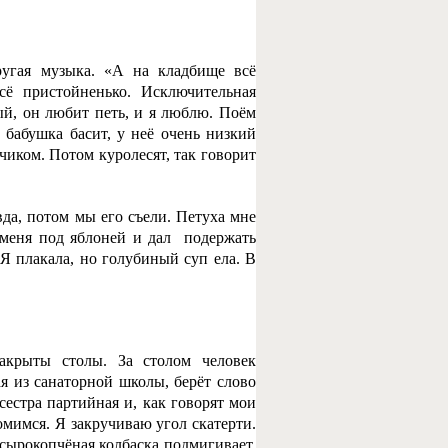
ругая музыка. «А на кладбище всё
всё пристойненько. Исключительная
ый, он любит петь, и я люблю. Поём
, бабушка басит, у неё очень низкий
чиком. Потом куролесят, так говорит
да, потом мы его съели. Петуха мне
 меня под яблоней и дал подержать
Я плакала, но голубиный суп ела. В
акрыты столы. За столом человек
ая из санаторной школы, берёт слово
сестра партийная и, как говорят мои
томимся. Я закручиваю угол скатерти.
 сырокопчёная колбаска подмигивает,