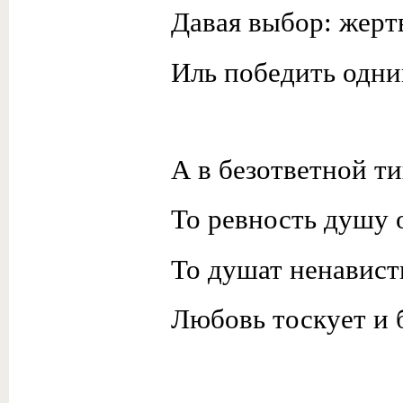
Давая выбор: жерт
Иль победить одни
А в безответной т
То ревность душу 
То душат ненависть
Любовь тоскует и 