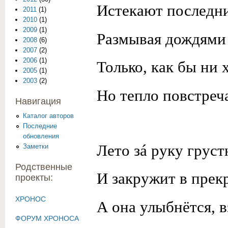
Истекают последни
2011
(1)
2010
(1)
2009
(1)
Размывая дождями
2008
(6)
2007
(2)
2006
(1)
Только, как бы ни 
2005
(1)
2003
(2)
Но тепло повстреча
Навигация
Каталог авторов
Последние
обновления
Лето зá руку грус
Заметки
Родственные
И закружит в прек
проекты:
ХРОНОС
А она улыбнётся, в
ФОРУМ ХРОНОСА