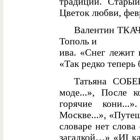
традиции. Старый
Цветок любви, фев
Валентин ТКА
Тополь и
ива. «Снег лежит 
«Так редко теперь 
Татьяна СОБ
моде...», Пос­ле
горячие кони...
Москве...», «Путеш
словаре нет слова 
загадкой…» «ИI ка