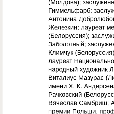
(Молдова); заслужен
Гиммельфарб; заслуж
Антонина Добролюбов
Железкин; лауреат 
(Белоруссия); заслу
Заболотный; заслуже
Климчук (Белоруссия)
лауреат Национально
народный художник Л
Виталиус Мазурас (Л
имени X. К. Андерсен
Рачковский (Белорус
Вячеслав Самбриш; А
премии Польши, про