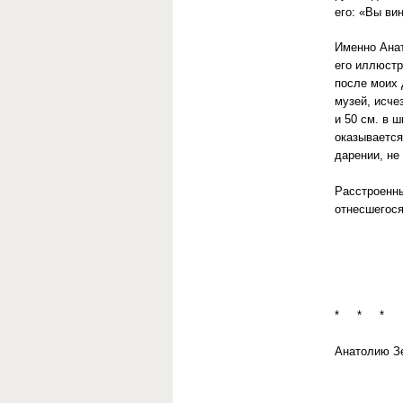
его: «Вы в
Именно Анат
его иллюстр
после моих 
музей, исче
и 50 см. в 
оказывается
дарении, не
Расстроенны
отнесшегося
* * *
Анатолию З