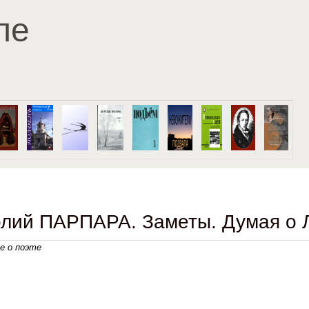
Перейти к основному
ле
содержанию
олий ПАРПАРА. Заметы. Думая о 
се о поэте