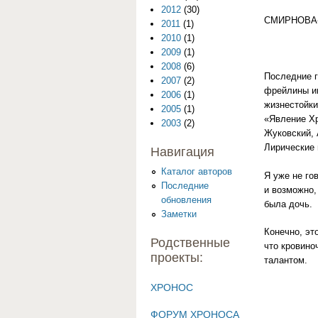
2012
(30)
СМИРНОВА
2011
(1)
2010
(1)
2009
(1)
2008
(6)
Последние г
2007
(2)
фрейлины им
2006
(1)
жизнестойки
2005
(1)
«Явление Хр
2003
(2)
Жуковский, 
Лирические 
Навигация
Каталог авторов
Я уже не го
Последние
и возможно,
обновления
была дочь.
Заметки
Конечно, эт
Родственные
что кровино
проекты:
талантом.
ХРОНОС
ФОРУМ ХРОНОСА