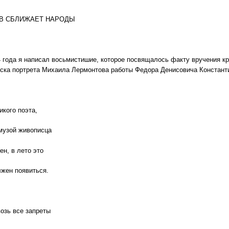
В СБЛИЖАЕТ НАРОДЫ
 года я написал восьмистишие, которое посвящалось факту вручения к
ка портрета Михаила Лермонтова работы Федора Денисовича Констант
икого поэта,
музой живописца
ен, в лето это
жен появиться.
возь все запреты