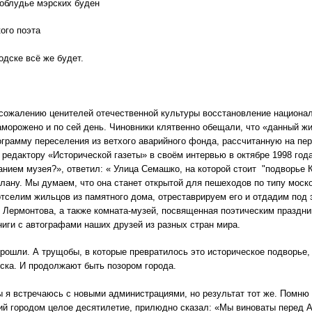
облудье мэрских буден
ого поэта
дске всё же будет.
сожалению ценителей отечественной культуры восстановление национал
аморожено и по сей день. Чиновники клятвенно обещали, что «данный ж
грамму переселения из ветхого аварийного фонда, рассчитанную на пер
 редактору «Исторической газеты» в своём интервью в октябре 1998 года
анием музея?», ответил: « Улица Семашко, на которой стоит "подворье 
лану. Мы думаем, что она станет открытой для пешеходов по типу моск
тселим жильцов из памятного дома, отреставрируем его и отдадим под 
 Лермонтова, а также комната-музей, посвященная поэтическим праздник
ниги с автографами наших друзей из разных стран мира.
прошли. А трущобы, в которые превратилось это историческое подворье,
ка. И продолжают быть позором города.
ы я встречаюсь с новыми администрациями, но результат тот же. Помню 
ий городом целое десятилетие, прилюдно сказал: «Мы виноваты перед