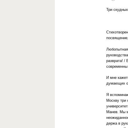
Три скудных
Стихотворен
посвящение,
Любопытная 
руководства
разврата! / 
современны 
И мне кажет
думающих о 
Я вспоминаю
Москву три 
университет
Манев. Мы м
неожиданнос
держа в рук