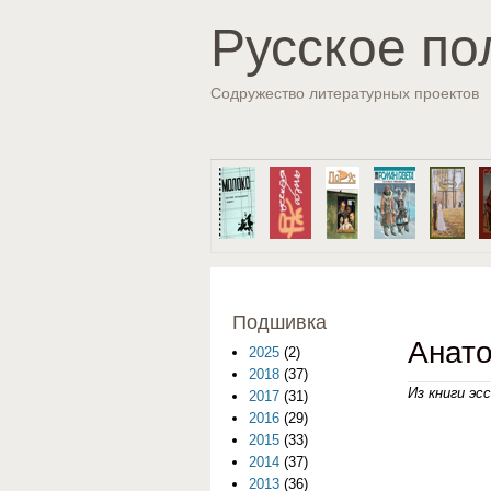
Русское по
Содружество литературных проектов
Подшивка
Анат
2025
(2)
2018
(37)
Из книги эс
2017
(31)
2016
(29)
2015
(33)
2014
(37)
2013
(36)