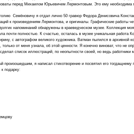
иноваты перед Михаилом Юрьевичем Лермонтовым. Это ему необходима
олию Семёновичу я отдал лично 50 гравюр Федора Денисовича Констан
аций к произведениям Лермонтова, и оригиналы. Графические работы чет
долгих напоминаний обнаружены в краеведческом музее. Коллекция моя
зла почти полностью. К счастью, осталась в музее уникальная работа Ко
ширину, с автографом великого художника. Ватман пылился в архивной ко
, только от меня узнала, об этой ценности. Я конечно виноват, что не о
 сделал список иллюстраций, по неопытности своей, но ведь работники м
й произошедшим, я написал стихотворение и посвятил его тогдащнему г
 к подарку:
емцову