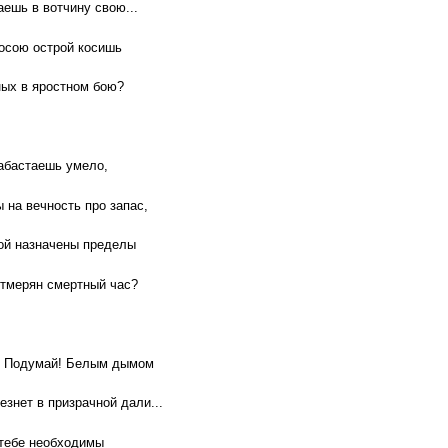
ешь в вотчину свою...
осою острой косишь
ых в яростном бою?
абастаешь умело,
ы на вечность про запас,
ой назначены пределы
отмерян смертный час?
! Подумай! Белым дымом
езнет в призрачной дали...
 тебе необходимы