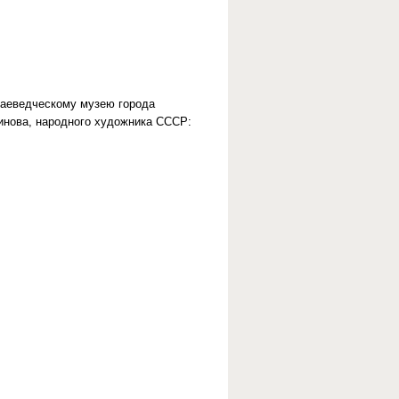
раеведческому музею города
инова, народного художника СССР: