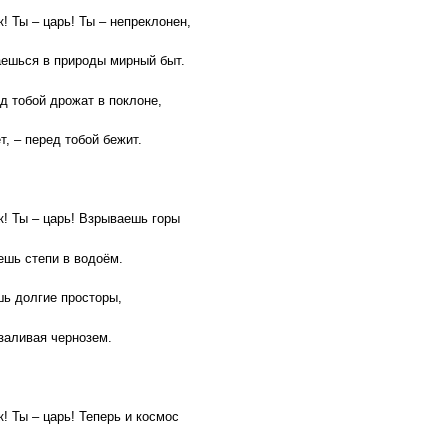
к! Ты – царь! Ты – непреклонен,
аешься в природы мирный быт.
д тобой дрожат в поклоне,
т, – перед тобой бежит.
к! Ты – царь! Взрываешь горы
шь степи в водоём.
ь долгие просторы,
заливая чернозем.
к! Ты – царь! Теперь и космос