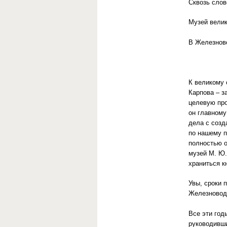
Сквозь слов
Музей велик
В Железново
К великому 
Карпова – з
целевую про
он главному
дела с созд
по нашему п
полностью о
музей М. Ю.
храниться к
Увы, сроки 
Железноводс
Все эти год
руководивш