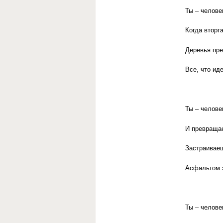
Ты – челове
Когда вторг
Деревья пре
Все, что иде
Ты – челове
И превращае
Застраиваеш
Асфальтом 
Ты – челове