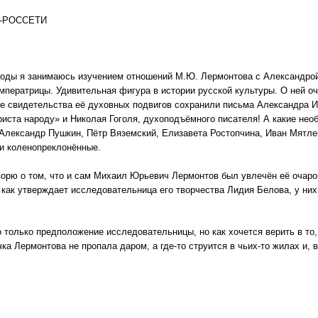
-РОССЕТИ
оды я занимаюсь изучением отношений М.Ю. Лермонтова с Александро
ператрицы. Удивительная фигура в истории русской культуры. О ней оч
е свидетельства её духовных подвигов сохранили письма Александра И
иста народу» и Николая Гоголя, духоподъёмного писателя! А какие не
Александр Пушкин, Пётр Вяземский, Елизавета Ростопчина, Иван Мятл
и коленопреклонённые.
ворю о том, что и сам Михаил Юрьевич Лермонтов был увлечён её очаро
 как утверждает исследовательница его творчества Лидия Белова, у них
о только предположение исследовательницы, но как хочется верить в то,
чка Лермонтова не пропала даром, а где-то струится в чьих-то жилах и