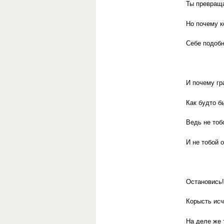
Ты превраща
Но почему к
Себе подобн
И почему гр
Как будто б
Ведь не тоб
И не тобой 
Остановись
Корысть исч
На деле же