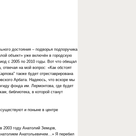
ьного достояния – подворья подпоручика
илой объект» уже включён в городскую
иод с 2005 по 2010 годы. Вот что обещал
, отвечая на мой вопрос: «Как обстоят
Карпова" также будет отреставрирована
овского Арбата. Надеюсь, что вскоре мы
эгиду фонда им. Лермонтова, где будет
ам, библиотека, в которой станут
 существуют и поныне в центре
в 2003 году Анатолий Земцов,
 Анатолием Анатольевичем…» Я перебил