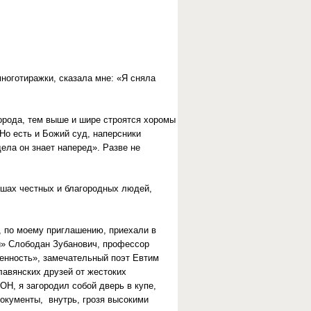
многотиражки, сказала мне: «Я сняла
орода, тем выше и шире строятся хоромы
Но есть и Божий суд, наперсники
дела он знает наперед». Разве не
душах честных и благородных людей,
а, по моему приглашению, приехали в
и» Слободан Зубанович, профессор
менность», замечательный поэт Евтим
лавянских друзей от жестоких
ОН, я загородил собой дверь в купе,
окументы, внутрь, грозя высокими