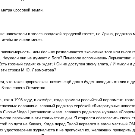
 метра бросовой земли.
ие напечатали в железноводской городской газете, но Ирина, редактор 
 чтобы не сняли меня».
закономерность: чем больше разваливается экономика того или иного г
. Неужели они не думают о Боге? Поневоле вспоминаешь Лермонтова: «
Есть грозный судия: он ждет; / Он не доступен звону злата, / И мысли и 
эти строки М.Ю. Лермонтова?
ся, что такая пророческая поэзия ещё долго будет находить отклик в 
благе своего Отечества.
, как в 1993 году, в октябре, когда громили российский парламент, тогд
отважных славянина: главный редактор сербской «Литературные новост
а Скопье Чедо Цветановски и зам. главного редактора журнала «Совре
ногое пережили в эти трагические дни. Я старался обезопасить своих с
тей по пути на Кавказ, Когда перед Тулой ворвался в вагон местный ОМ
ах удостоверение журналиста и не пропускал их, желающих проверить д