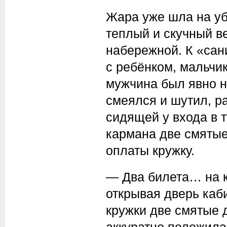
Жара уже шла на у
теплый и скучный в
набережной. К «са
с ребёнком, мальчи
мужчина был явно н
смеялся и шутил, р
сидящей у входа в т
кармана две смятые
оплаты кружку.
— Два билета… на 
открывая дверь каб
кружки две смятые д