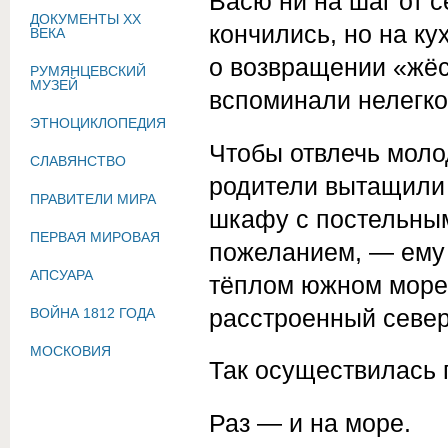
Васю ни на шаг от 
ДОКУМЕНТЫ XX
кончились, но на ку
ВЕКА
о возвращении «жёс
РУМЯНЦЕВСКИЙ
МУЗЕЙ
вспоминали нелегко
ЭТНОЦИКЛОПЕДИЯ
Чтобы отвлечь моло
СЛАВЯНСТВО
родители вытащили 
ПРАВИТЕЛИ МИРА
шкафу с постельным
ПЕРВАЯ МИРОВАЯ
пожеланием, — ему 
АПСУАРА
тёплом южном море,
расстроенный север
ВОЙНА 1812 ГОДА
МОСКОВИЯ
Так осуществилась 
Раз — и на море.