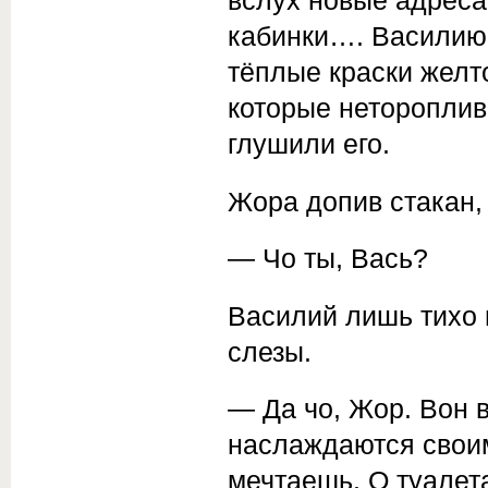
вслух новые адреса 
кабинки…. Василию 
тёплые краски желто
которые нетороплив
глушили его.
Жора допив стакан, 
— Чо ты, Вась?
Василий лишь тихо 
слезы.
— Да чо, Жор. Вон 
наслаждаются своим
мечтаешь. О туалет