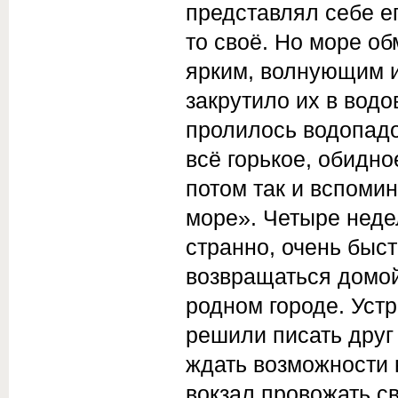
представлял себе е
то своё. Но море об
ярким, волнующим и
закрутило их в водо
пролилось водопадо
всё горькое, обидн
потом так и вспоми
море». Четыре недел
странно, очень быст
возвращаться домой
родном городе. Уст
решили писать друг
ждать возможности 
вокзал провожать с