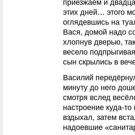
приезжаем и двадц
этих дней… этого мо
оглядевшись на туа
Вася, домой надо со
хлопнув дверью, так
весело подпрыгивая,
сын скрылись в вече
Василий передёрнул
минуту до него дош
смотря вслед весёл
настроение куда-то 
вздыхал, затем вст
надоевшие «санитар