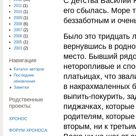
С детства Василий 
2011
(1)
его сбылась. Море 
2010
(1)
2009
(1)
беззаботным и очен
2008
(6)
2007
(2)
Было это тридцать 
2006
(1)
2005
(1)
вернувшись в родной
2003
(2)
место. Бывший рядо
Навигация
неторопливые и спо
Каталог авторов
платьицах, что зва
Последние
обновления
в накрахмаленных б
Заметки
выпить-покурить, з
Родственные
пиджачках, которые
проекты:
родителям, которые 
ХРОНОС
вторым, ни к третьи
ФОРУМ ХРОНОСА