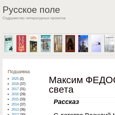
Пе
Русское поле
Содружество литературных проектов
Подшивка
Максим ФЕДОС
2025
(2)
2018
(37)
света
2017
(31)
2016
(29)
2015
(33)
Расска
2014
(37)
2013
(36)
2012
(30)