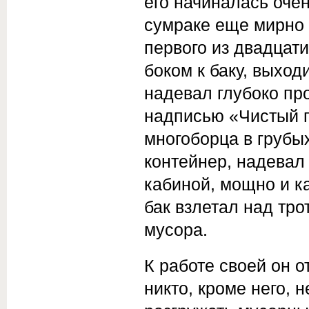
его начиналась оче
сумраке еще мирно 
первого из двадцат
боком к баку, выход
надевал глубоко пр
надписью «Чистый г
многоборца в грубы
контейнер, надевал 
кабиной, мощно и ка
бак взлетал над тр
мусора.
К работе своей он о
никто, кроме него, н