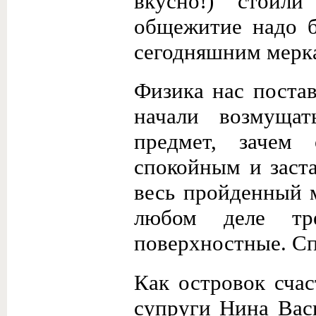
вкусно!) стоил
общежитие надо б
сегодняшним меркам
Физика нас постав
начали возму­ща
предмет, зачем
спокойным и заста
весь пройденный 
любом деле тр
поверхностные. Сп
Как островок сча
супруги Нина Вас