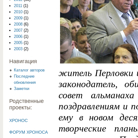
2011
(1)
2010
(1)
2009
(1)
2008
(6)
2007
(2)
2006
(1)
2005
(1)
2003
(2)
Навигация
житель Перловки и
Каталог авторов
Последние
законодатель, о
обновления
Заметки
совет альманаха
Родственные
поздравлениям и 
проекты:
ему в новом дес
ХРОНОС
творческие план
ФОРУМ ХРОНОСА