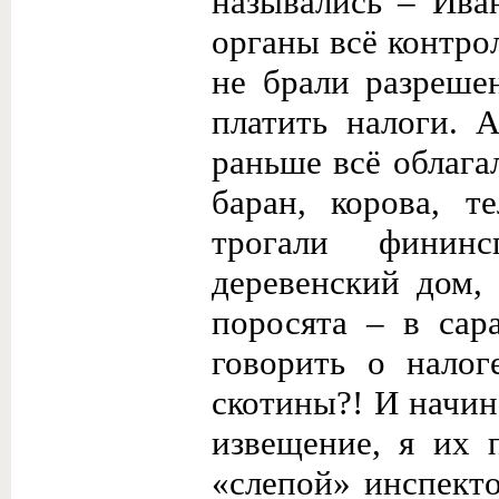
назывались – Ива
органы всё контро
не брали разреше
платить налоги. 
раньше всё облага
баран, корова, т
трогали финин
деревенский дом, 
поросята – в сар
говорить о налог
скотины?! И начин
извещение, я их 
«слепой» инспекто