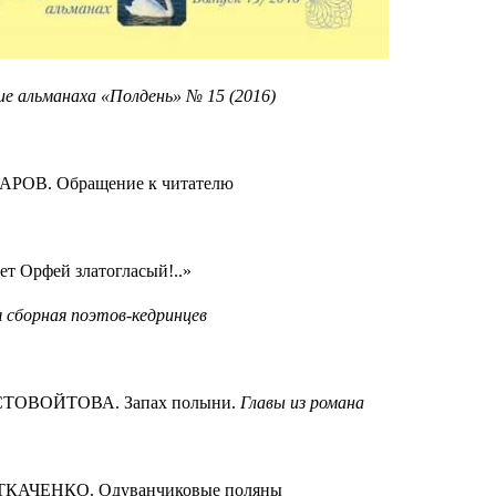
е альманаха «Полдень» № 15 (2016)
АРОВ. Обращение к читателю
ет Орфей златогласый!..»
 сборная поэтов-кедринцев
СТОВОЙТОВА. Запах полыни.
Главы из романа
 ТКАЧЕНКО. Одуванчиковые поляны