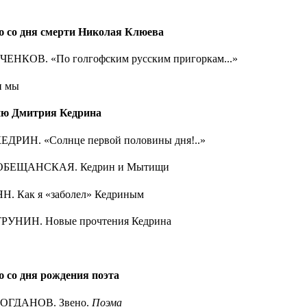
ю со дня смерти Николая Клюева
ЧЕНКОВ. «По голгофским русским пригоркам...»
и мы
ию Дмитрия Кедрина
ЕДРИН. «Солнце первой половины дня!..»
СОБЕЩАНСКАЯ. Кедрин и Мытищи
Н. Как я «заболел» Кедриным
РУНИН. Новые прочтения Кедрина
ю со дня рождения поэта
БОГДАНОВ. Звено.
Поэма