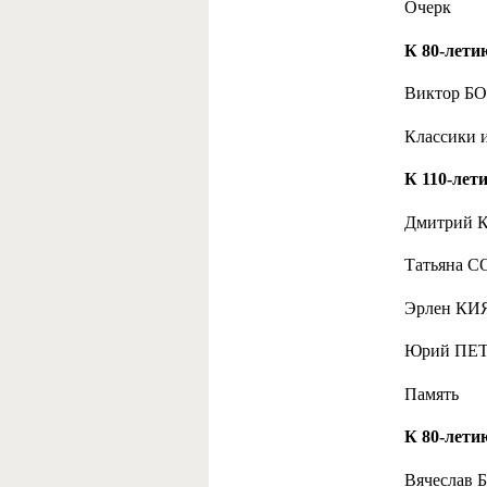
Очерк
К 80-лети
Виктор БО
Классики 
К 110-лет
Дмитрий К
Татьяна 
Эрлен КИЯ
Юрий ПЕТ
Память
К 80-лети
Вячеслав 