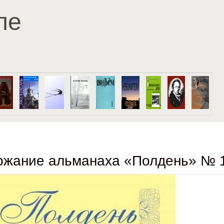
Перейти к основному
ле
содержанию
жание альманаха «Полдень» № 1