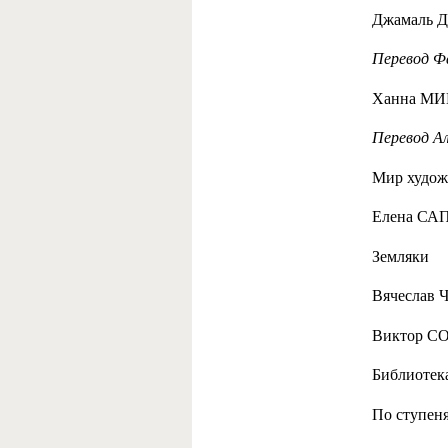
Джамаль Д
Перевод Ф
Ханна МИН
Перевод А
Мир худож
Елена САП
Земляки
Вячеслав 
Виктор СО
Библиотек
По ступеня