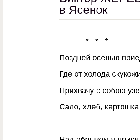
в Ясенок
* * *
Поздней осенью прие
Где от холода скукож
Прихвачу с собою узе
Сало, хлеб, картошка
Над обрывом я присяд