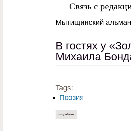
Связь с редакц
Мытищинский альман
В гостях у «З
Михаила Бонд
Tags:
Поэзия
подробнее
о в гостях у «золотой оки». стихотвор