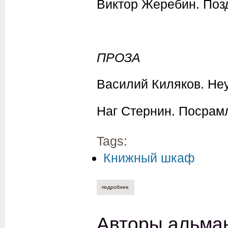
Виктор Жеребин. Поз
ПРОЗА
Василий Киляков. Не
Наг Стернин. Посрам
Tags:
Книжный шкаф
подробнее
о содержание альманаха "полдень" № 
Авторы альман