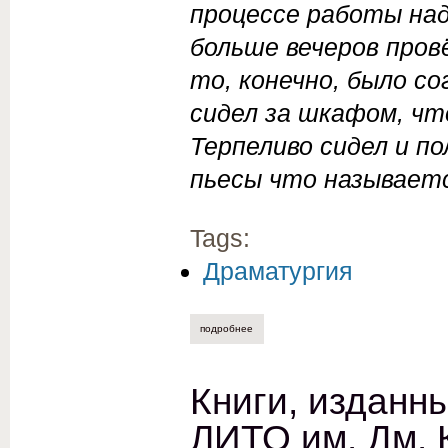
процессе работы над
больше вечеров пров
то, конечно, было с
сидел за шкафом, ч
Терпеливо сидел и п
пьесы что называетс
Tags:
Драматургия
подробнее
о валерий баталов. донской проезд
Книги, изданн
ЛИТО им. Дм. 