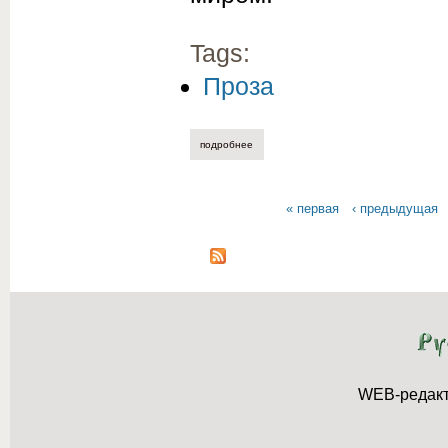
Tags:
Проза
подробнее
о юлия лавряшина. пролог к роману «г
« первая
‹ предыдущая
Страницы
WEB-редак